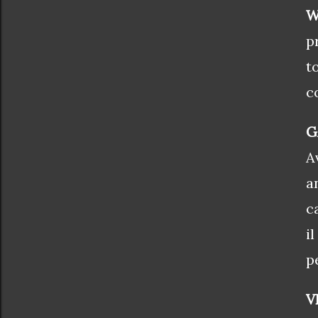
W
p
t
c
G
A
a
c
i
p
V