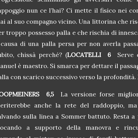
’appoggio nun ce l’hai? Ci mette il fisico nei c
ai al suo compagno vicino. Una littorina che ris
er troppo possesso palla e che rischia di innesc
 causa di una palla persa per non averla pass
ubito, chissà perché? (
LOCATELLI 6
Serve c
anuel è maestro. Si smarca per dettare il passag
alla con scarico successivo verso la profondità.
OOPMEINERS 6,5
La versione forse migliore
eriterebbe anche la rete del raddoppio, ma
alvando sulla linea a Sommer battuto. Resta a p
iocando a supporto della manovra e rincu