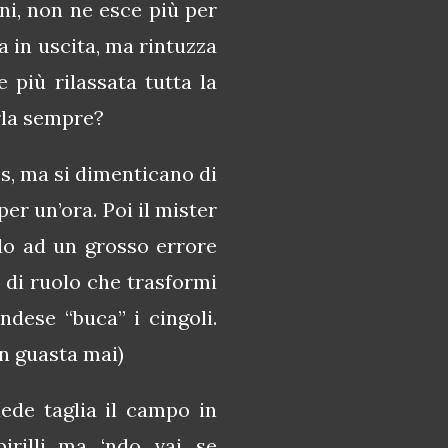
i, non ne esce più per
a in uscita, ma rintuzza
 più rilassata tutta la
rla sempre?
, ma si dimenticano di
per un’ora. Poi il mister
ndo ad un grosso errore
 di ruolo che trasformi
ndese “buca” i cingoli.
on guasta mai)
ede taglia il campo in
illi...ma ‘ndo vai se