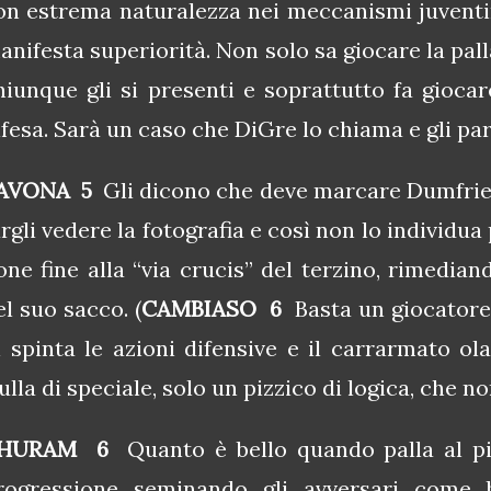
on estrema naturalezza nei meccanismi juventin
anifesta superiorità. Non solo sa giocare la pall
hiunque gli si presenti e soprattutto fa giocare
ifesa. Sarà un caso che DiGre lo chiama e gli pa
AVONA 5
Gli dicono che deve marcare Dumfries
argli vedere la fotografia e così non lo individua 
one fine alla “via crucis” del terzino, rimedia
el suo sacco. (
CAMBIASO 6
Basta un giocatore
n spinta le azioni difensive e il carrarmato ola
ulla di speciale, solo un pizzico di logica, che n
HURAM 6
Quanto è bello quando palla al pi
rogressione seminando gli avversari come bir