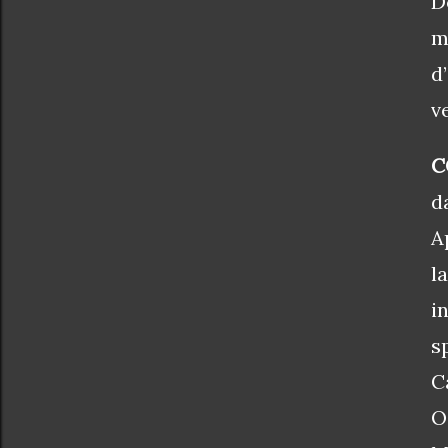
D
m
d
v
C
d
A
l
i
s
C
O