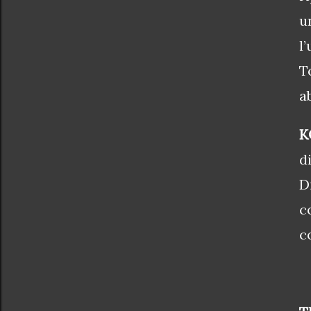
u
l
T
a
K
d
D
c
c