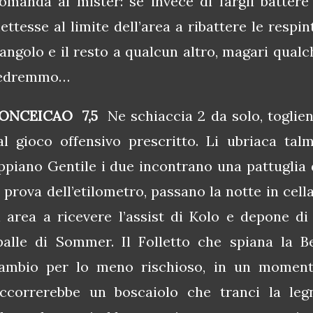
omanda al mister: se invece di fargli battere 
ettesse al limite dell’area a ribattere le respi
’angolo e il resto a qualcun altro, magari qualc
edremmo…
ONCEICAO 7,5
Ne schiaccia 2 da solo, toglie
al gioco offensivo prescritto. Li ubriaca ta
ppiano Gentile i due incontrano una pattuglia d
a prova dell’etilometro, passano la notte in cella
n area a ricevere l’assist di Kolo e depone di 
palle di Sommer. Il Folletto che spiana la B
ambio per lo meno rischioso, in un momento 
ccorrerebbe un boscaiolo che tranci la legn