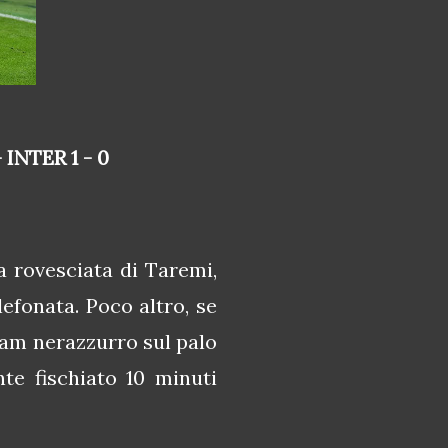
INTER 1 - 0
 rovesciata di Taremi,
efonata. Poco altro, se
ram nerazzurro sul palo
te fischiato 10 minuti