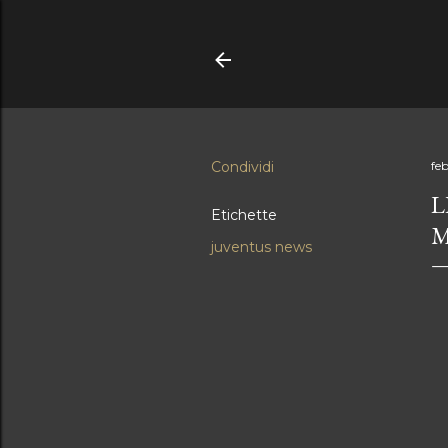
Condividi
feb
L
Etichette
M
juventus news