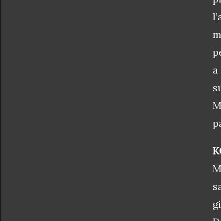
l
m
p
a
s
M
p
K
M
s
g