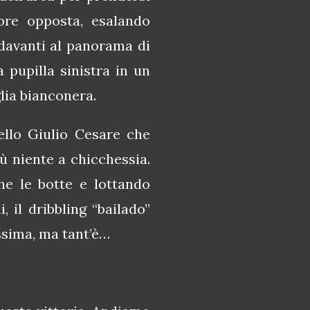
igore opposta, esalando
 davanti al panorama di
 pupilla sinistra in un
lia bianconera.
ello Giulio Cesare che
ù niente a chicchessia.
he le botte e lottando
 il dribbling “bailado”
ssima, ma tant’è…