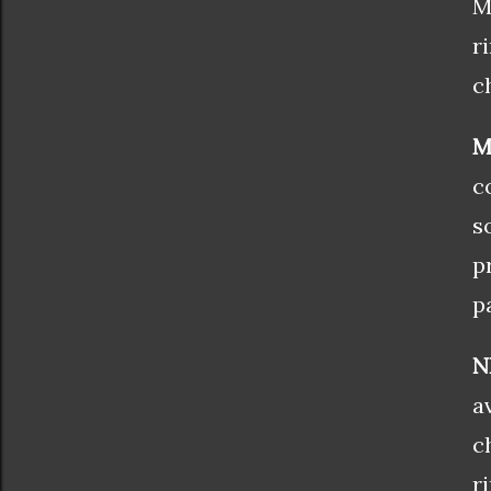
M
r
c
M
c
s
p
p
N
a
c
r