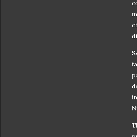
c
m
c
d
S
f
p
d
i
N
T
p