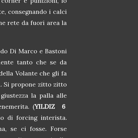
corner e punizioni, lo
nte, consegnando i calci
he rete da fuori area la
ndo Di Marco e Bastoni
lmente tanto che se da
ella Volante che gli fa
. Si propone zitto zitto
giustezza la palla alle
enemerita. (
YILDIZ 6
di forcing interista.
a, se ci fosse. Forse