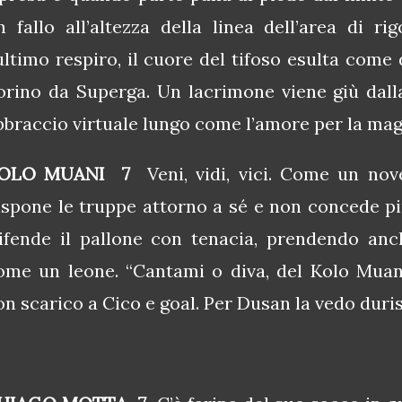
n fallo all’altezza della linea dell’area di r
’ultimo respiro, il cuore del tifoso esulta come
orino da Superga. Un lacrimone viene giù dalla
bbraccio virtuale lungo come l’amore per la mag
OLO MUANI 7
Veni, vidi, vici. Come un nov
ispone le truppe attorno a sé e non concede pi
ifende il pallone con tenacia, prendendo anc
ome un leone. “Cantami o diva, del Kolo Muani,
on scarico a Cico e goal. Per Dusan la vedo duri