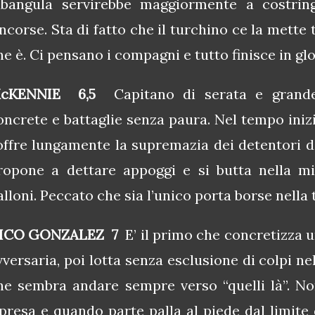
bangula servirebbe maggiormente a costringe
incorse. Sta di fatto che il turchino ce la mette t
he è. Ci pensano i compagni e tutto finisce in glo
cKENNIE 6,5
Capitano di serata e grande
oncrete e battaglie senza paura. Nel tempo iniz
offre lungamente la supremazia dei detentori d
ropone a dettare appoggi e si butta nella mi
alloni. Peccato che sia l’unico porta borse nella 
ICO GONZALEZ 7
E’ il primo che concretizza u
vversaria, poi lotta senza esclusione di colpi ne
he sembra andare sempre verso “quelli là”. N
ipresa e quando parte palla al piede dal limite 