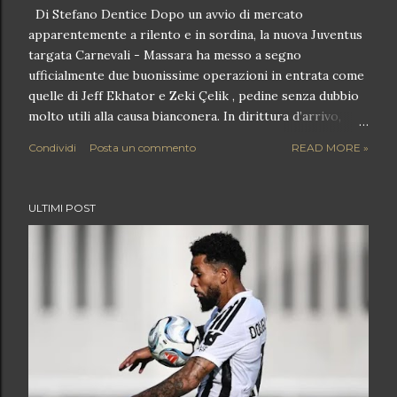
Di Stefano Dentice Dopo un avvio di mercato
apparentemente a rilento e in sordina, la nuova Juventus
targata Carnevali - Massara ha messo a segno
ufficialmente due buonissime operazioni in entrata come
quelle di Jeff Ekhator e Zeki Çelik , pedine senza dubbio
molto utili alla causa bianconera. In dirittura d’arrivo,
invece, il tanto agognato ritorno di Randal Kolo Muani e
Condividi
Posta un commento
READ MORE »
il gran colpo già ufficiale, soprattutto se visto in
prospettiva, che risponde al nome di Kerim Alajbegović .
Purtroppo, però, questi quattro innesti non bastano per
ULTIMI POST
rendere altamente competitiva la Juve di Luciano
Spalletti fino in fondo, specie su tre competizioni. Infatti,
oltre alla necessità di acquistare un nuovo portiere che
possa sostituire l’inaffidabile Michele Di Gregorio , la
Vecchia Signora ha bisogno come l’ossigeno almeno di un
centrocampista qualitativamente eccellente, con compiti
specifici di regia. Franck Kessié , ottimo parametro zero,
in realtà non risponde esattamente alle caratterist...