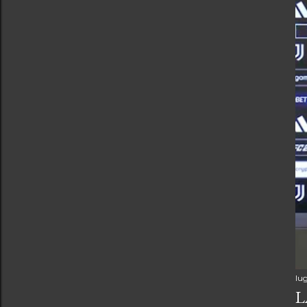
lug
L