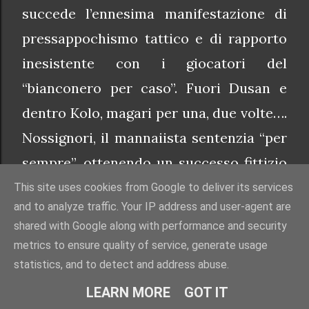
succede l’ennesima manifestazione di
pressappochismo tattico e di rapporto
inesistente con i giocatori del
“bianconero per caso”. Fuori Dusan e
dentro Kolo, magari per una, due volte….
Nossignori, il mannaiista sentenzia “per
sempre”, ottenendo un successo fittizio
iniziale e poi rovinando entrambi. Dusan
This site uses cookies from Google to deliver its services
and to analyze traffic. Your IP address and user-agent are
si smarrisce, si disunisce, si annienta e
shared with Google along with performance and security
la Juve segna col contagocce. Certo, il
metrics to ensure quality of service, generate usage
nostro 9 non ha un carattere d’acciaio,
statistics, and to detect and address abuse.
ma non viene mai messo a suo agio e se
LEARN MORE
GOT IT