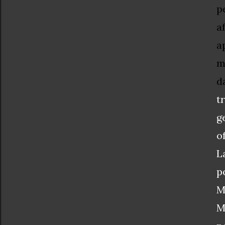
p
a
a
m
d
t
g
o
L
p
M
M