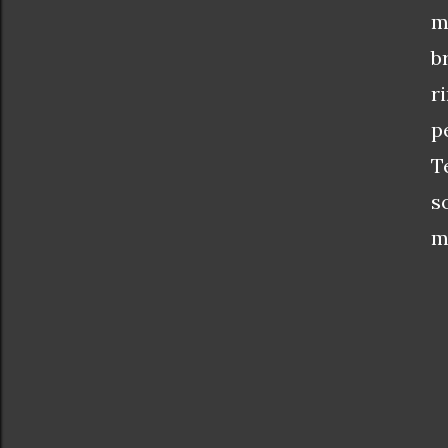
m
b
r
p
T
s
m