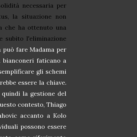
solidità necessaria per
tus, la situazione non
ra che ha ottenuto una
 subito l'eliminazione
 può fare Madama per
i bianconeri faticano a
semplificare gli schemi
rebbe essere la chiave.
 quindi la gestione del
questo contesto, Thiago
lahovic accanto a Kolo
ividuali possono essere