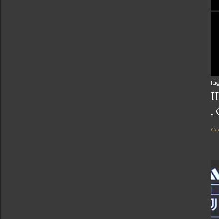
lug
I
.
Co