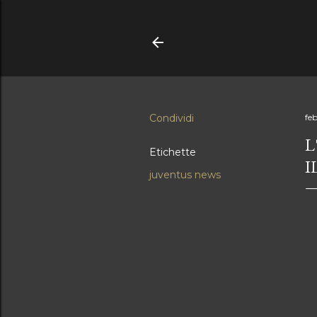
Condividi
fe
L
Etichette
I
juventus news