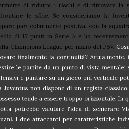
ermette di ridurre i rischi e di ritrovare la 
ffrontare le sfide. Se consideriamo la Juven
ppare
particolarmente positiva
, con la squad
edia di 1.7 punti in Serie A e ha recentemente
alla Champions League per mano del PSV.
Cosa
rovare finalmente la continuità? Attualmente, 
estire le partite da un punto di vista mentale; 
ffensivi e puntare su un gioco più verticale pot
a Juventus non dispone di un regista classico,
ossesso tende a essere troppo orizzontale. In 
otta potrebbe valutare l'idea di schierare V
uani. I due attaccanti per caratteristiche ind