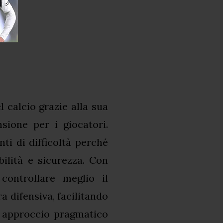
 calcio grazie alla sua
nsione per i giocatori.
i di difficoltà perché
bilità e sicurezza. Con
controllare meglio il
difensiva, facilitando
o approccio pragmatico