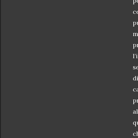
p
c
p
m
p
l
s
d
c
p
a
q
c