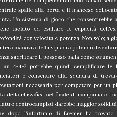
erfettamente complementari con Dusan schie
entrale spalle alla porta e il francese colloca
unta. Un sistema di gioco che consentirebbe 
eno isolato ed esaltare le capacità dell'e
rofondità con velocità e potenza. Non solo; a g
’intera manovra della squadra potendo diventare 
enza sacrificare il possesso palla come strument
i un 4-4-2 potrebbe quindi semplificare le l
alciatori e consentire alla squadra di trovar
restazioni necessaria per competere per un p
lta della classifica nel finale di campionato. I
uattro centrocampisti darebbe maggior solidità 
he dopo l’infortunio di Bremer ha trovato in