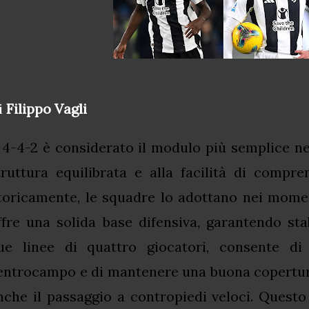
i
Filippo Vagli
l 4-4-2 è considerato il modulo più semplice nel
truttura equilibrata e alla facilità di compre
toricamente, le squadre lo adottano nei moment
ffre una solida base difensiva, garantendo sta
ue linee di quattro giocatori, consente di 
entrocampo e di mantenere una buona copertura 
nche il passaggio a contropiedi veloci. Quest