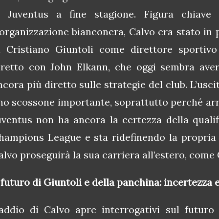
a Juventus a fine stagione. Figura chiave n
iorganizzazione bianconera, Calvo era stato in p
i Cristiano Giuntoli come direttore sportiv
iretto con John Elkann, che oggi sembra aver
ncora più diretto sulle strategie del club. L’usc
no scossone importante, soprattutto perché arriv
uventus non ha ancora la certezza della qualif
hampions League e sta ridefinendo la propria 
alvo proseguirà la sua carriera all’estero, come 
l futuro di Giuntoli e della panchina: incertezza
’addio di Calvo apre interrogativi sul futuro 