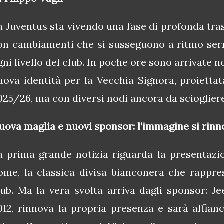
a Juventus sta vivendo una fase di profonda tra
on cambiamenti che si susseguono a ritmo ser
gni livello del club. In poche ore sono arrivate 
uova identità per la Vecchia Signora, proiettat
025/26, ma con diversi nodi ancora da sciogliere
uova maglia e nuovi sponsor: l’immagine si rinn
a prima grande notizia riguarda la presentazi
ome, la classica divisa bianconera che rappres
lub. Ma la vera svolta arriva dagli sponsor: Je
012, rinnova la propria presenza e sarà affianca