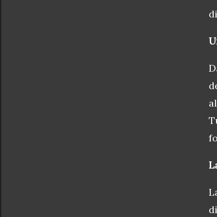
d
U
D
d
a
T
f
L
L
d