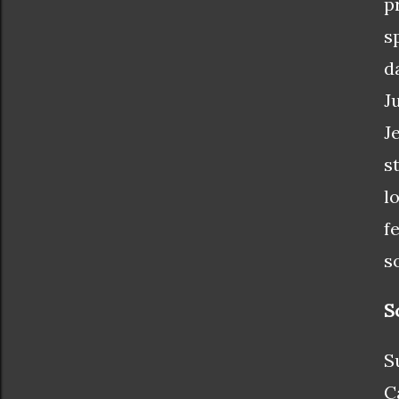
p
s
d
J
J
s
l
f
s
S
S
C