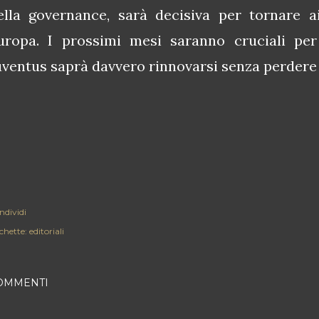
ella governance, sarà decisiva per tornare ai 
uropa. I prossimi mesi saranno cruciali per
uventus saprà davvero rinnovarsi senza perdere l
ndividi
chette:
editoriali
OMMENTI