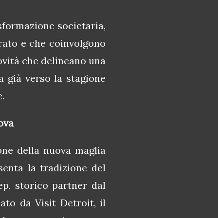
sformazione societaria,
rato e che coinvolgono
novità che delineano una
a già verso la stagione
.
ova
one della nuova maglia
enta la tradizione del
ep, storico partner dal
to da Visit Detroit, il