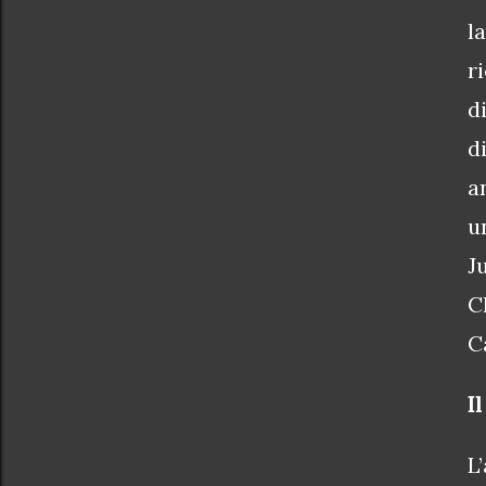
l
r
d
d
a
u
J
C
C
I
L