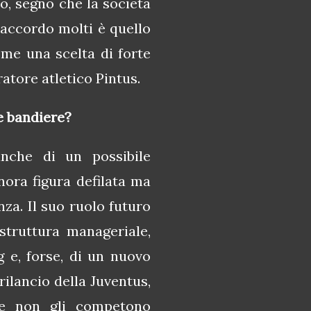
o, segno che la società
’accordo molti è quello
ome una scelta di forte
ratore atletico Pintus.
le bandiere?
nche di un possibile
inora figura defilata ma
nza. Il suo ruolo futuro
struttura manageriale,
 e, forse, di un nuovo
rilancio della Juventus,
he non gli competono