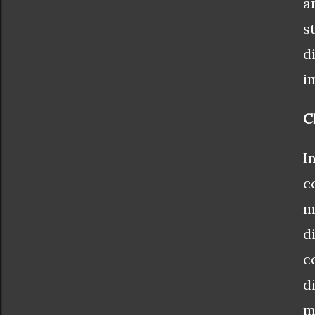
a
s
d
i
C
I
c
m
d
c
d
m