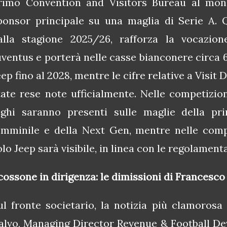
rimo Convention and Visitors Bureau al mo
ponsor principale su una maglia di Serie A. 
alla stagione 2025/26, rafforza la vocazione
uventus e porterà nelle casse bianconere circa 6
eep fino al 2028, mentre le cifre relative a Visit
tate rese note ufficialmente. Nelle competizion
oghi saranno presenti sulle maglie della pr
emminile e della Next Gen, mentre nelle compe
olo Jeep sarà visibile, in linea con le regolament
cossone in dirigenza: le dimissioni di Francesco
ul fronte societario, la notizia più clamorosa
alvo, Managing Director Revenue & Football De