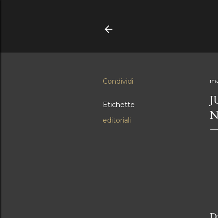
Condividi
ma
J
Etichette
N
editoriali
D