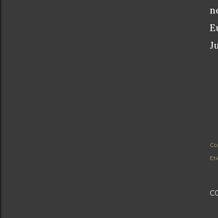
n
E
J
Co
Eti
C