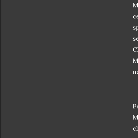
M
c
s
s
C
M
n
P
M
c