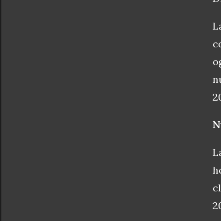
L
c
o
n
2
N
L
h
c
2