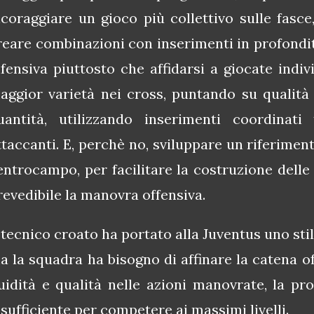
coraggiare un gioco più collettivo sulle fasce
reare combinazioni con inserimenti in profondità
ifensiva piuttosto che affidarsi a giocate indiv
aggior v
arietà nei cross, puntando su qualità 
uantità, utilizzando inserimenti coordinati
ttaccanti. E, perchè no, s
viluppare un riferiment
entrocampo, per facilitare la costruzione dell
revedibile la manovra offensiva.
l tecnico croato ha portato alla Juventus uno sti
a la squadra ha bisogno di affinare la catena o
luidità e qualità nelle azioni manovrate, la pr
nsufficiente per competere ai massimi livelli.