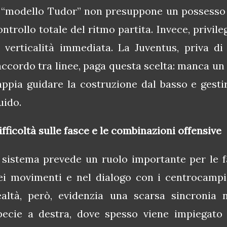
l “modello Tudor” non presuppone un possesso
ontrollo totale del ritmo partita. Invece, privile
a verticalità immediata. La Juventus, priva d
accordo tra linee, paga questa scelta: manca un 
appia guidare la costruzione dal basso e gesti
uido.
ifficoltà sulle fasce e le combinazioni offensive
l sistema prevede un ruolo importante per le f
ei movimenti e nel dialogo con i centrocampist
ealtà, però, evidenzia una scarsa sincronia n
pecie a destra, dove spesso viene impiegato 