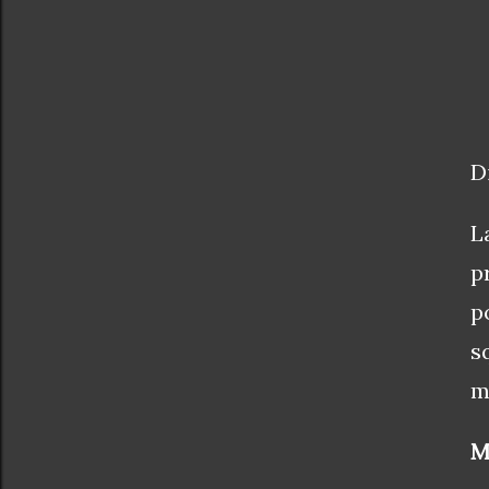
D
L
p
p
s
m
M