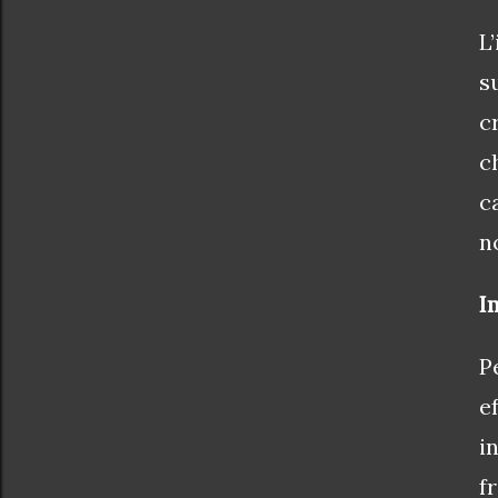
L
s
c
c
c
n
I
P
e
i
f