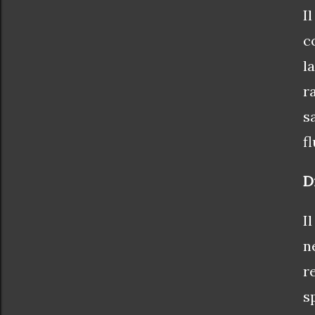
I
c
l
r
s
fl
D
I
n
r
s