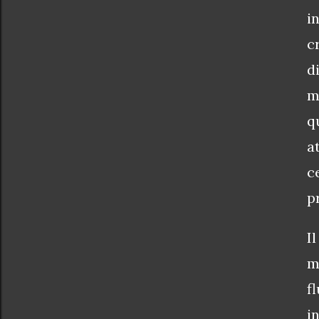
i
n
c
d
m
q
a
c
p
I
m
f
i