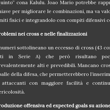
quinto” cona Kalulu. Joao Mario potrebbe rap
hiave per migliorare le combinazioni, ma va val
imiti fisici e integrandolo con compiti difensivi 
roblemi nei cross e nelle finalizzazioni
 numeri sottolineano un eccesso di cross (43 cont
lti in Serie A) che però risultano poc
revalentemente alti e prevedibili. Mancano cross
palle della difesa, che permetterebbero l’inseri
 attaccanti con maggiore facilità e contin
ericolosità.
roduzione offensiva ed expected goals su azion