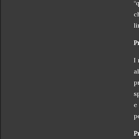
“
c
l
P
I
a
p
s
e
p
P