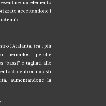
presentare un elemento
orizzato accettandone i
contenuti.
ro l’Atalanta, tra i più
o pericolosi perché
 “bassi” o tagliati alle
mento di centrocampisti
uità, aumentandone la
e