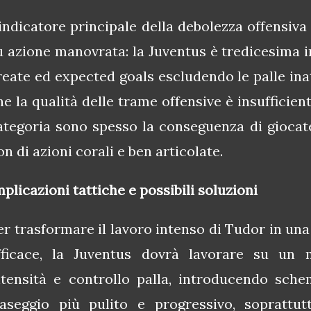
’indicatore principale della debolezza offensiva è
u azione manovrata: la Juventus è tredicesima i
reate ed expected goals escludendo le palle in
he la qualità delle trame offensive è insufficient
ategoria sono spesso la conseguenza di giocate 
on di azioni corali e ben articolate.
mplicazioni tattiche e possibili soluzioni
er trasformare il lavoro intenso di Tudor in una
fficace, la Juventus dovrà lavorare su un
ma
ntensità e controllo palla, introducendo sch
raseggio più pulito e progressivo, soprattut