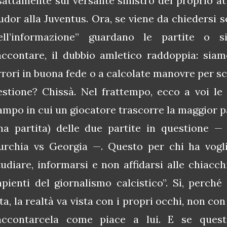
sattamente sul versante sinistro del proprio a
udor alla Juventus. Ora, se viene da chiedersi s
ell’informazione” guardano le partite o s
accontare, il dubbio amletico raddoppia: siam
rrori in buona fede o a calcolate manovre per sc
estione? Chissà. Nel frattempo, ecco a voi le
ampo in cui un giocatore trascorre la maggior 
na partita) delle due partite in questione —
urchia vs Georgia —. Questo per chi ha vogli
tudiare, informarsi e non affidarsi alle chiacch
apienti del giornalismo calcistico”. Sì, perché
ita, la realtà va vista con i propri occhi, non con
accontarcela come piace a lui. E se ques