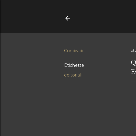
Condividi
ot
Q
Etichette
F
editoriali