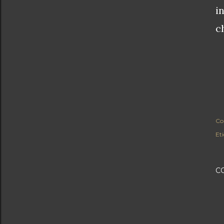
i
c
Co
Eti
C