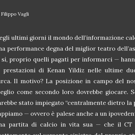
 Filippo Vagli
egli ultimi giorni il mondo dell’informazione calc
na performance degna del miglior teatro dell’ass
 sì, proprio quelli pagati per informarci — hann
e prestazioni di Kenan Yildiz nelle ultime du
urca. Il motivo? La posizione in campo del nos
eglio come secondo loro dovrebbe giocare. Se
arebbe stato impiegato “centralmente dietro la p
appiamo — ovvero è palese anche a un ipovedent
na partita di calcio in vita sua — che il CT