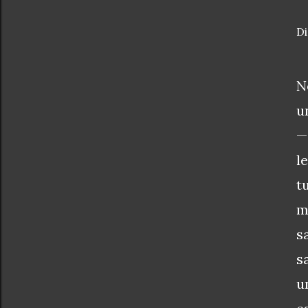
Di
N
u
—
l
t
m
s
s
u