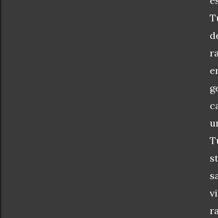
e
T
d
r
e
g
c
u
T
s
s
v
r