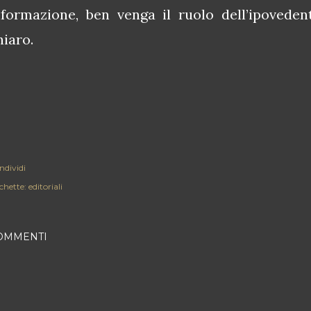
nformazione, ben venga il ruolo dell’ipoveden
hiaro.
ndividi
chette:
editoriali
OMMENTI