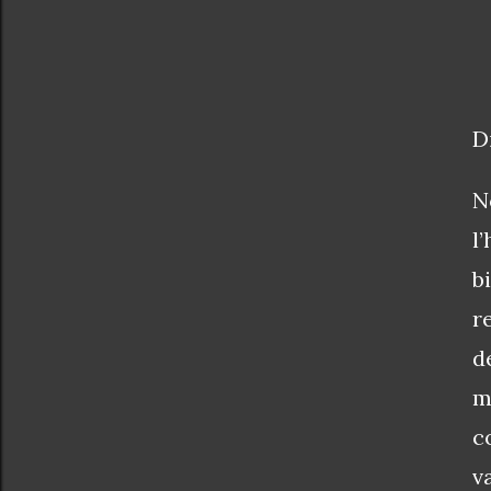
D
N
l
b
r
d
m
c
v