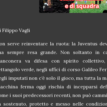
i Filippo Vagli
on serve reinventare la ruota: la Juventus dev
’ha sempre resa grande. Non soltanto in c
ianconera va difesa con spirito collettiv
ettangolo verde, negli uffici di corso Galileo Fe
egli imputati non c’è solo il gioco, ma tutta la m
acchina ferma oggi rischia di incepparsi defin
ome i suoi predecessori recenti, non può cammin
a sostenuto, protetto e messo nelle condizio