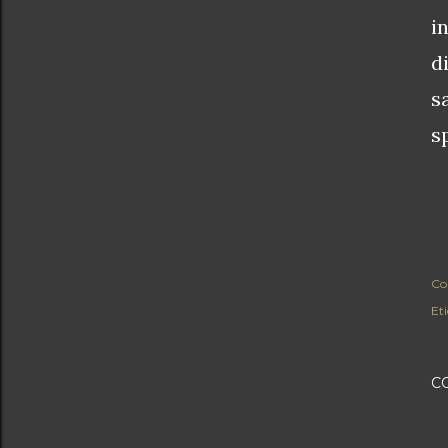
i
d
s
s
Co
Eti
C