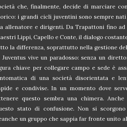
ocietà che, finalmente, decide di marciare c
torico: i grandi cicli juventini sono sempre nat
ra allenatore e dirigenti. Da Trapattoni fino ad
aestri Lippi, Capello e Conte, il dialogo costan
atto la differenza, soprattutto nella gestione de
a Juventus vive un paradosso: senza un diretto
igura chiave per collegare campo e sede è ass
intomatica di una società disorientata e len
apide e condivise. In un momento dove serv
ttenere questo sembra una chimera. Anche lo
uesto stato di confusione. Non si scorgono 
eanche un gruppo che sappia far fronte unito alle