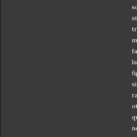
s
s
t
m
f
l
f
s
r
o
q
n