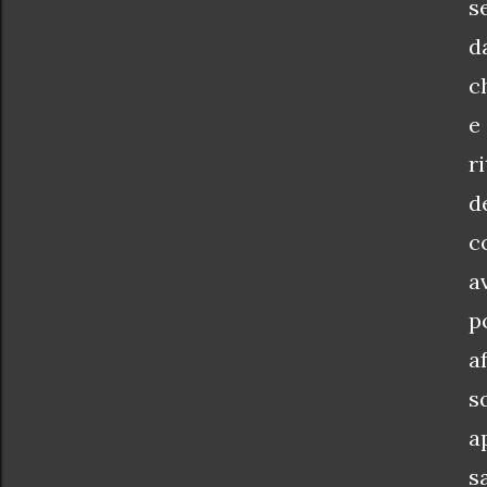
s
d
c
e
r
d
c
a
p
a
s
a
s