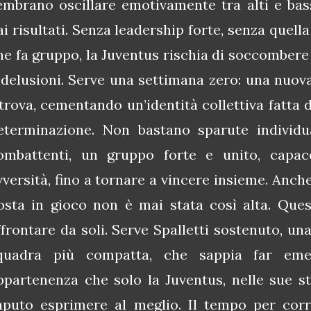
embrano oscillare emotivamente tra alti e bass
ai risultati. Senza leadership forte, senza quella
he fa gruppo, la Juventus rischia di soccombere 
 delusioni. Serve una settimana zero: una nuova
itrova, cementando un’identità collettiva fatta 
eterminazione. Non bastano sparute individ
ombattenti, un gruppo forte e unito, capac
vversità, fino a tornare a vincere insieme. Anch
osta in gioco non è mai stata così alta. Que
ffrontare da soli. Serve Spalletti sostenuto, un
quadra più compatta, che sappia far eme
ppartenenza che solo la Juventus, nelle sue st
aputo esprimere al meglio. Il tempo per corr