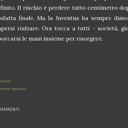
nfinito. Il rischio è perdere tutto centimetro do
isfatta finale. Ma la Juventus ha sempre dim
apersi rialzare. Ora tocca a tutti – società, gi
porcarsi le mani insieme per risorgere.
ndividi
chette:
editoriali
OMMENTI